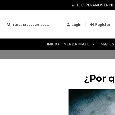
🚨 TE ESPERAMOS EN NUES
Login
Register
INICIO
YERBA MATE
MATES
¿Por 