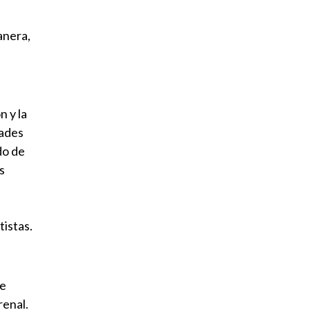
anera,
n y la
dades
do de
s
tistas.
ue
renal.