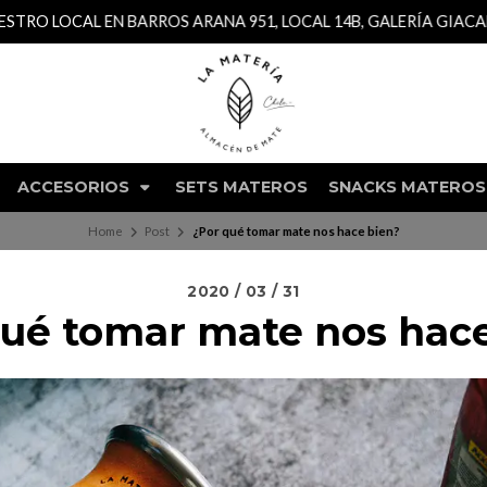
TRO LOCAL EN BARROS ARANA 951, LOCAL 14B, GALERÍA GIACAM
ACCESORIOS
SETS MATEROS
SNACKS MATEROS
Home
Post
¿Por qué tomar mate nos hace bien?
2020 / 03 / 31
qué tomar mate nos hace