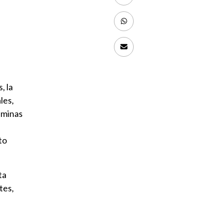
s
, la
les,
aminas
to
ta
tes,