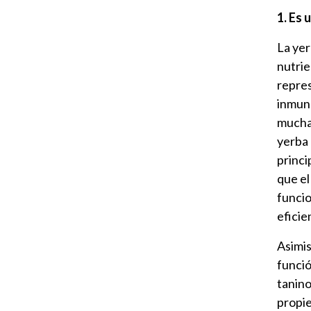
1. Es 
La yer
nutrie
repres
inmuno
muchas
yerba 
princi
que el
funcio
eficie
Asimis
funció
tanino
propie