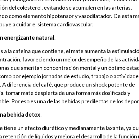
ión del colesterol, evitando se acumulen en las arterias,
ndo como elemento hipotensor y vasodilatador. De esta m
buye a cuidar el sistema cardiovascular.
un energizante natural.
s a la cafeína que contiene, el mate aumenta la estimulació
ntración, favoreciendo un mejor desempeño de las activi
anas que ameritan concentración mental y un óptimo esta
 como por ejemplo jornadas de estudio, trabajo o actividade
s. A diferencia del café, que produce un shock potente de
a, tomar mate despierta de una forma más dosificada y
ble. Por eso es una de las bebidas predilectas de los depor
una bebida detox.
e tiene un efecto diurético y medianamente laxante, ya q
la retención de líquidos y mejora el desarrollo de la función 