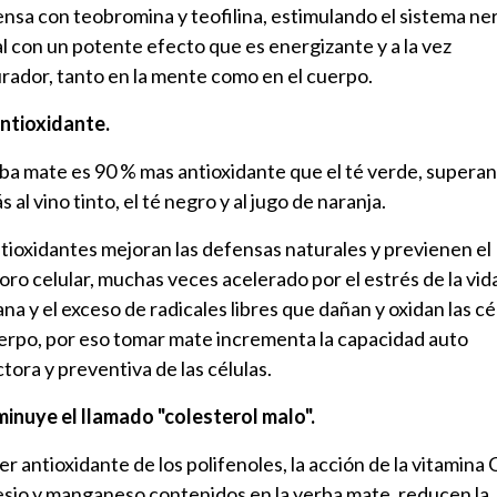
sa con teobromina y teofilina, estimulando el sistema ne
l con un potente efecto que es energizante y a la vez
rador, tanto en la mente como en el cuerpo.
antioxidante.
ba mate es 90 % mas antioxidante que el té verde, supera
 al vino tinto, el té negro y al jugo de naranja.
tioxidantes mejoran las defensas naturales y previenen el
oro celular, muchas veces acelerado por el estrés de la vid
ana y el exceso de radicales libres que dañan y oxidan las cé
erpo, por eso tomar mate incrementa la capacidad auto
tora y preventiva de las células.
minuye el llamado "colesterol malo".
er antioxidante de los polifenoles, la acción de la vitamina 
io y manganeso contenidos en la yerba mate, reducen la