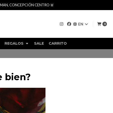
AN, CONCEPCIÓN CENTRO 🚨
EN
0
REGALOS
SALE
CARRITO
 bien?