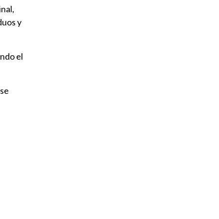
nal,
duos y
ndo el
 se