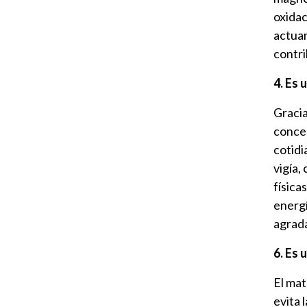
oxidac
actua
contri
4. Es 
Gracia
conce
cotidi
vigía,
física
energí
agrada
6. Es 
El mat
evita 