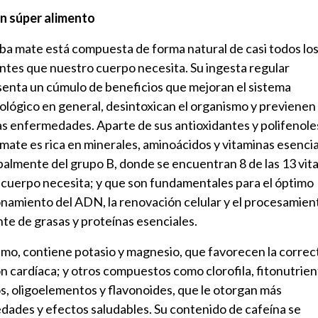
un súper alimento
ba mate está compuesta de forma natural de casi todos lo
ntes que nuestro cuerpo necesita. Su ingesta regular
enta un cúmulo de beneficios que mejoran el sistema
lógico en general, desintoxican el organismo y previenen
 enfermedades. Aparte de sus antioxidantes y polifenoles
mate es rica en minerales, aminoácidos y vitaminas esencia
palmente del grupo B, donde se encuentran 8 de las 13 vit
 cuerpo necesita; y que son fundamentales para el óptimo
namiento del ADN, la renovación celular y el procesamien
nte de grasas y proteínas esenciales.
mo, contiene potasio y magnesio, que favorecen la correc
n cardíaca; y otros compuestos como clorofila, fitonutrien
s, oligoelementos y flavonoides, que le otorgan más
dades y efectos saludables. Su contenido de cafeína se