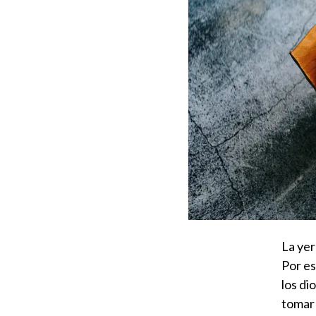
La yer
Por es
los di
tomar