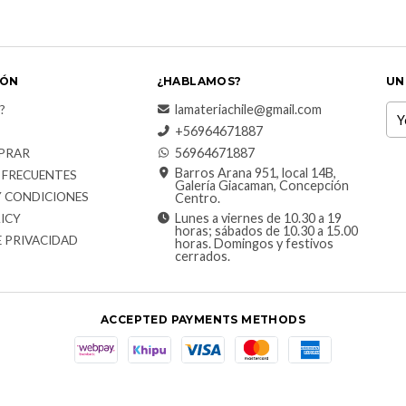
IÓN
¿HABLAMOS?
UN
lamateriachile@gmail.com
?
+56964671887
56964671887
PRAR
Barros Arana 951, local 14B,
 FRECUENTES
Galería Giacaman, Concepción
Y CONDICIONES
Centro.
Lunes a viernes de 10.30 a 19
ICY
horas; sábados de 10.30 a 15.00
E PRIVACIDAD
horas. Domingos y festivos
cerrados.
ACCEPTED PAYMENTS METHODS