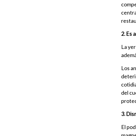
compen
centra
restau
2. Es 
La yer
además
Los an
deteri
cotidi
del cu
protec
3. Dis
El pod
magnes