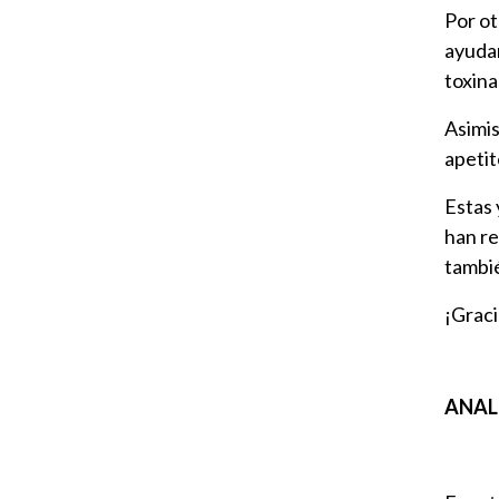
Por ot
ayudan
toxina
Asimi
apetit
Estas 
han r
tambié
¡Graci
ANALÍ