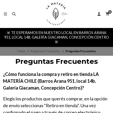
0
🚨 TE ESPERAMOS EN NUESTRO LOCAL EN BARROS ARANA
951, LOCAL 14B, GALERÍA GIACAMAN, CONCEPCIÓN CENTRO
🚨
Home
Preguntas Frecuentes
Preguntas Frecuentes
Preguntas Frecuentes
¿Cómo funciona la compra y retiro en tienda LA
MATERÍA CHILE (Barros Arana 951, local 14b,
Galería Giacaman, Concepción Centro)?
Elegís los productos que querés comprar, en la opción
de envío seleccionas “Retiro en tienda". Una vez
confirmado el pago a través de correo electrónico,