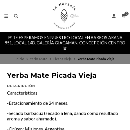
0
🚨 TE ESPERAMOS EN NUESTRO LOCAL EN BARROS ARANA
951, LOCAL 14B, GALERÍA GIACAMAN, CONCEPCIÓN CENTRO
🚨
Inicio
Yerba Mate
Picada Vieja
Yerba Mate Picada Vieja
Yerba Mate Picada Vieja
DESCRIPCIÓN
Características:
-Estacionamiento de 24 meses.
-Secado barbacuá (secado a leña, dando como resultado
aroma y sabor ahumado).
-Orígen: Misiones, Argentina.