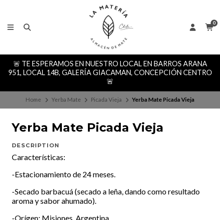
0
🚨 TE ESPERAMOS EN NUESTRO LOCAL EN BARROS ARANA
951, LOCAL 14B, GALERÍA GIACAMAN, CONCEPCIÓN CENTRO
🚨
Home
Yerba Mate
Picada Vieja
Yerba Mate Picada Vieja
Yerba Mate Picada Vieja
DESCRIPTION
Características:
-Estacionamiento de 24 meses.
-Secado barbacuá (secado a leña, dando como resultado
aroma y sabor ahumado).
-Orígen: Misiones, Argentina.