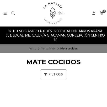
0
🚨 TE ESPERAMOS EN NUESTRO LOCAL EN BARROS ARANA
951, LOCAL 14B, GALERÍA GIACAMAN, CONCEPCIÓN CENTRO
🚨
Inicio
Yerba Mate
Mate cocidos
MATE COCIDOS
FILTROS