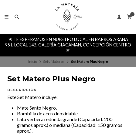
0
🚨 TE ESPERAMOS EN NUESTRO LOCAL EN BARROS ARANA
951, LOCAL 14B, GALERÍA GIACAMAN, CONCEPCIÓN CENTRO
🚨
Inicio
Sets Materos
Set Matero Plus Negro
Set Matero Plus Negro
DESCRIPCIÓN
Este Set Matero incluye:
Mate Santo
Negro.
Bombilla de acero inoxidable.
Lata yerbera redonda grande (Capacidad: 200
gramos aprox.) o mediana (Capacidad: 150 gramos
aprox.).