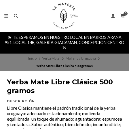
0
🚨 TE ESPERAMOS EN NUESTRO LOCAL EN BARROS ARANA
951, LOCAL 14B, GALERÍA GIACAMAN, CONCEPCIÓN CENTRO
🚨
Inicio
Yerba Mate
Molienda Uruguaya
Yerba Mate Libre Clásica 500 gramos
Yerba Mate Libre Clásica 500
gramos
DESCRIPCIÓN
Libre Clásica mantiene el padrón tradicional de la yerba
uruguaya: adecuado estacionamiento; molienda
equilibrada; un toque de ahumado; aguantadora; espumosa
y tentadora. Sabor auténtico; bien definido; inconfundible;