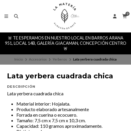
0
🚨 TE ESPERAMOS EN NUESTRO LOCAL EN BARROS ARANA
951, LOCAL 14B, GALERÍA GIACAMAN, CONCEPCIÓN CENTRO
🚨
Inicio
Accesorios
Yerberos
Lata yerbera cuadrada chica
Lata yerbera cuadrada chica
DESCRIPCIÓN
Lata yerbera cuadrada chica
Material interior: Hojalata.
Producto elaborado artesanalmente
Forrada en cuerina o ecocuero.
Tamaño: 7,5 cm x 7,5 cm x 10,3 cm.
Capacidad: 110 gramos aproximadamente.