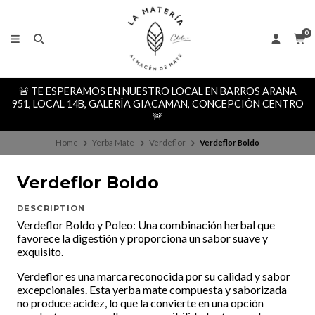
0
🚨 TE ESPERAMOS EN NUESTRO LOCAL EN BARROS ARANA
951, LOCAL 14B, GALERÍA GIACAMAN, CONCEPCIÓN CENTRO
🚨
Home
Yerba Mate
Verdeflor
Verdeflor Boldo
Verdeflor Boldo
DESCRIPTION
Verdeflor Boldo y Poleo: Una combinación herbal que
favorece la digestión y proporciona un sabor suave y
exquisito.
Verdeflor es una marca reconocida por su calidad y sabor
excepcionales. Esta yerba mate compuesta y saborizada
no produce acidez, lo que la convierte en una opción