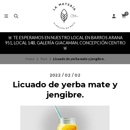
0
🚨 TE ESPERAMOS EN NUESTRO LOCAL EN BARROS ARANA
951, LOCAL 14B, GALERÍA GIACAMAN, CONCEPCIÓN CENTRO
🚨
Home
Post
Licuado de yerba mate y jengibre.
2022 / 02 / 02
Licuado de yerba mate y
jengibre.