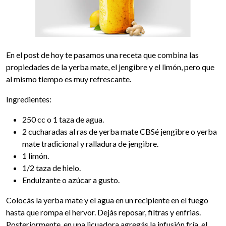
En el post de hoy te pasamos una receta que combina las
propiedades de la yerba mate, el jengibre y el limón, pero que
al mismo tiempo es muy refrescante.
Ingredientes:
250 cc o 1 taza de agua.
2 cucharadas al ras de yerba mate CBSé jengibre o yerba
mate tradicional y ralladura de jengibre.
1 limón.
1/2 taza de hielo.
Endulzante o azúcar a gusto.
Colocás la yerba mate y el agua en un recipiente en el fuego
hasta que rompa el hervor. Dejás reposar, filtras y enfrias.
Posteriormente, en una licuadora agregás la infusión fría, el