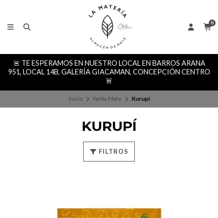
0
🚨 TE ESPERAMOS EN NUESTRO LOCAL EN BARROS ARANA
951, LOCAL 14B, GALERÍA GIACAMAN, CONCEPCIÓN CENTRO
🚨
Inicio
Yerba Mate
Kurupí
KURUPÍ
FILTROS