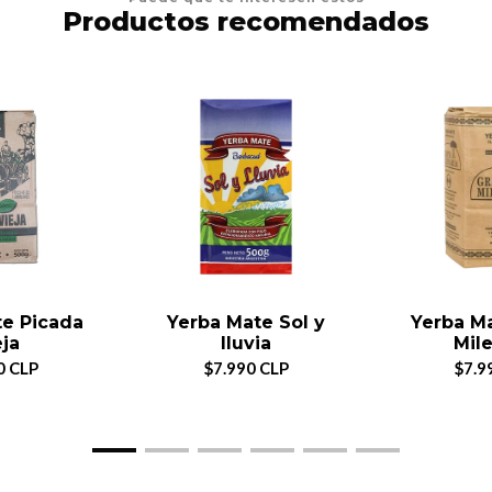
Productos recomendados
te Picada
Yerba Mate Sol y
Yerba Ma
eja
lluvia
Mile
0 CLP
$7.990 CLP
$7.9