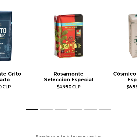
te Grito
Rosamonte
Cósmico 
rado
Selección Especial
Esp
0 CLP
$4.990 CLP
$6.9
Puede que te interesen estos