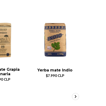
te Grapia
Yer
Yerba mate Indio
naria
Verdea
$7.990 CLP
90 CLP
$7.