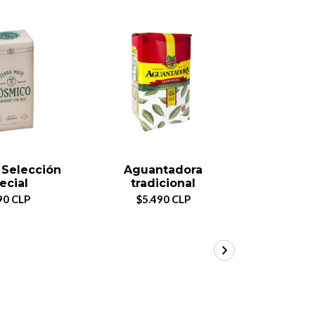
Selección
Aguantadora
Pipor
ecial
tradicional
$4.
90 CLP
$5.490 CLP