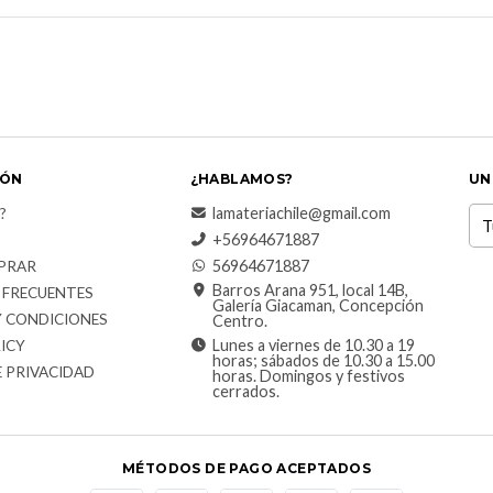
IÓN
¿HABLAMOS?
UN
lamateriachile@gmail.com
?
+56964671887
56964671887
PRAR
Barros Arana 951, local 14B,
 FRECUENTES
Galería Giacaman, Concepción
Y CONDICIONES
Centro.
Lunes a viernes de 10.30 a 19
ICY
horas; sábados de 10.30 a 15.00
E PRIVACIDAD
horas. Domingos y festivos
cerrados.
MÉTODOS DE PAGO ACEPTADOS