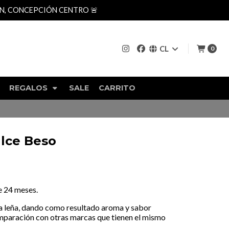
AN, CONCEPCIÓN CENTRO 🚨
CL
0
REGALOS
SALE
CARRITO
lce Beso
e 24 meses.
 leña, dando como resultado aroma y sabor
paración con otras marcas que tienen el mismo