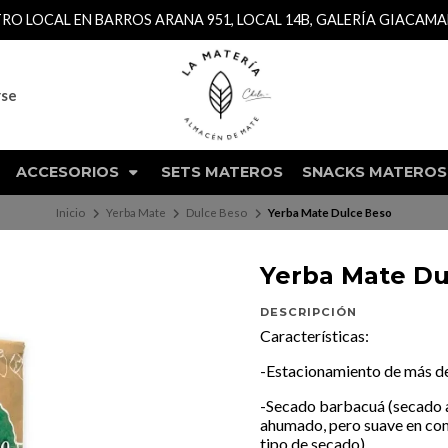
TRO LOCAL EN BARROS ARANA 951, LOCAL 14B, GALERÍA GIACAM
rse
ACCESORIOS
SETS MATEROS
SNACKS MATEROS
Inicio
Yerba Mate
Dulce Beso
Yerba Mate Dulce Beso
Yerba Mate Du
DESCRIPCIÓN
Características:
-Estacionamiento de más d
-Secado barbacuá (secado a
ahumado, pero suave en com
tipo de secado).