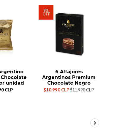
8%
8%
OFF
OFF
Argentino
6 Alfajores
6 Al
Chocolate
Argentinos Premium
Argenti
or unidad
Chocolate Negro
Chocol
90 CLP
$10.990 CLP
$10.990 C
$11.990 CLP