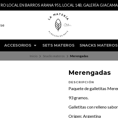
TRO LOCAL EN BARROS ARANA 951, LOCAL 14B, GALERÍA GIACAM
rse
ACCESORIOS
SETS MATEROS
SNACKS MATEROS
Inicio
Snacks materos
Merengadas
Merengadas
DESCRIPCIÓN
Paquete de galletitas Mere
93 gramos.
Galletitas con relleno sabor 
Orígen: Argentina