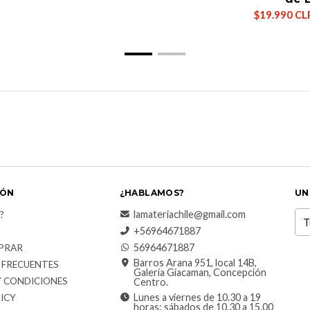
$19.990 CL
IÓN
¿HABLAMOS?
UN
lamateriachile@gmail.com
?
+56964671887
56964671887
PRAR
Barros Arana 951, local 14B,
 FRECUENTES
Galería Giacaman, Concepción
Y CONDICIONES
Centro.
Lunes a viernes de 10.30 a 19
ICY
horas; sábados de 10.30 a 15.00