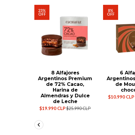
23%
8%
OFF
OFF
8 Alfajores
6 Alf
Argentinos Premium
Argentino
de 72% Cacao,
de Mou
Harina de
choc
Almendras y Dulce
$10.990 CLP
de Leche
$19.990 CLP
$25.990 CLP