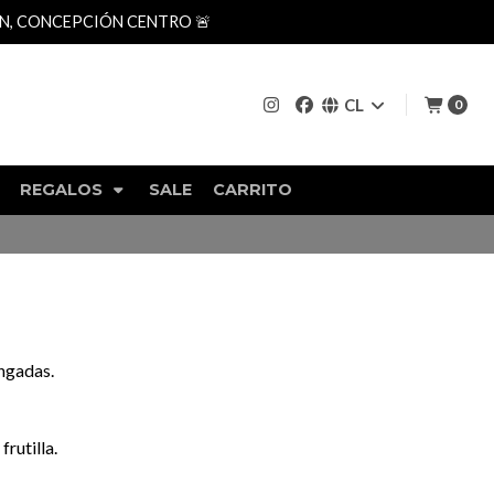
AN, CONCEPCIÓN CENTRO 🚨
CL
0
REGALOS
SALE
CARRITO
ngadas.
frutilla.