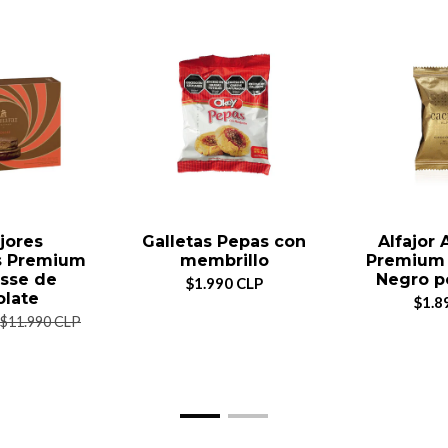
ajores
Galletas Pepas con
Alfajor 
s Premium
membrillo
Premium 
sse de
Negro p
$1.990 CLP
olate
$1.8
$11.990 CLP