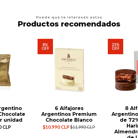
Puede que te interesen estos
Productos recomendados
8%
23%
OFF
OFF
Argentino
6 Alfajores
8 Alf
Chocolate
Argentinos Premium
Argentin
r unidad
Chocolate Blanco
de 72%
Hari
0 CLP
$10.990 CLP
$11.990 CLP
Almendra
de 