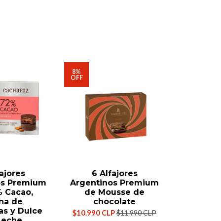
8%
8%
OFF
OFF
ajores
6 Alfajores
6 Al
os Premium
Argentinos Premium
Argenti
 Cacao,
de Mousse de
Chocol
na de
chocolate
$10.990 C
s y Dulce
$10.990 CLP
$11.990 CLP
Leche