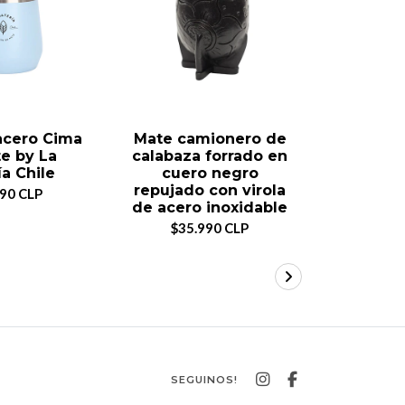
acero Cima
Mate camionero de
Mate 
e by La
calabaza forrado en
térmico
a Chile
cuero negro
Mater
repujado con virola
990 CLP
$17
de acero inoxidable
$35.990 CLP
SEGUINOS!