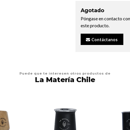
Agotado
Póngase en contacto con
este producto.
Contáctanos
Puede que te interesen otros productos de
La Matería Chile