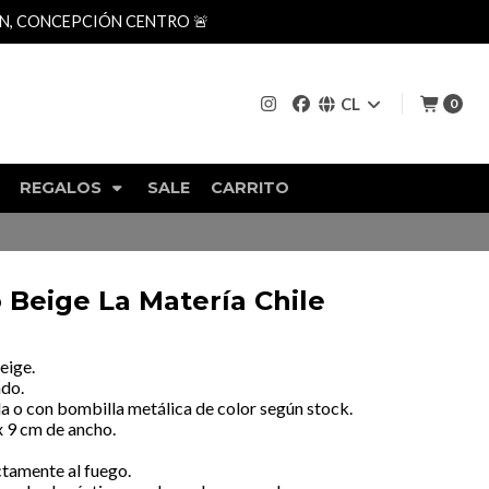
AN, CONCEPCIÓN CENTRO 🚨
CL
0
REGALOS
SALE
CARRITO
 Beige La Matería Chile
eige.
ado.
la o con bombilla metálica de color según stock.
x 9 cm de ancho.
tamente al fuego.