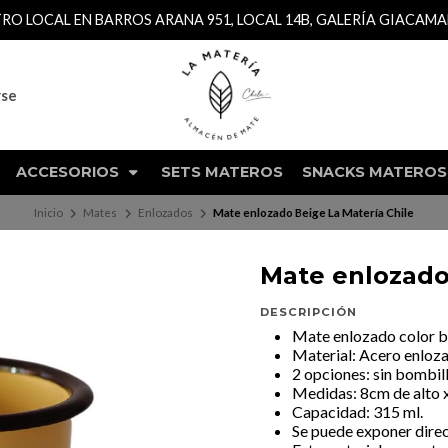
TRO LOCAL EN BARROS ARANA 951, LOCAL 14B, GALERÍA GIACAM
rse
ACCESORIOS
SETS MATEROS
SNACKS MATEROS
Inicio
Mates
Enlozados
Mate enlozado Beige La Matería Chile
Mate enlozado
DESCRIPCIÓN
Mate enlozado color b
Material: Acero enloz
2 opciones: sin bombil
Medidas: 8cm de alto 
Capacidad: 315 ml.
Se puede exponer direc