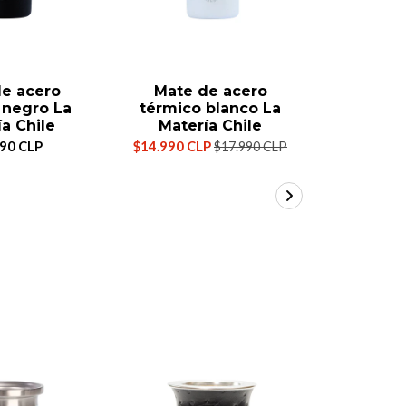
e acero
Mate de acero
Mate T
 negro La
térmico blanco La
M
a Chile
Matería Chile
$39
990 CLP
$14.990 CLP
$17.990 CLP