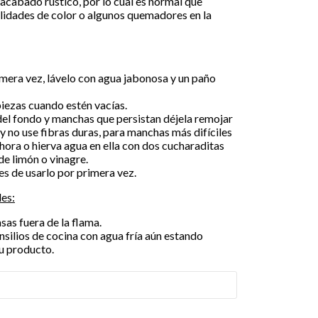
 acabado rústico, por lo cual es normal que
alidades de color o algunos quemadores en la
imera vez, lávelo con agua jabonosa y un paño
piezas cuando estén vacías.
del fondo y manchas que persistan déjela remojar
y no use fibras duras, para manchas más difíciles
hora o hierva agua en ella con dos cucharaditas
de limón o vinagre.
es de usarlo por primera vez.
es:
sas fuera de la flama.
nsilios de cocina con agua fría aún estando
su producto.