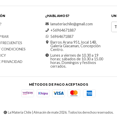
IÓN
¿HABLAMOS?
UN
lamateriachile@gmail.com
?
+56964671887
56964671887
PRAR
Barros Arana 951, local 14B,
 FRECUENTES
Galería Giacaman, Concepción
Y CONDICIONES
Centro.
Lunes a viernes de 10.30 a 19
ICY
horas; sábados de 10.30 a 15.00
E PRIVACIDAD
horas. Domingos y festivos
cerrados.
MÉTODOS DE PAGO ACEPTADOS
La Matería Chile | Almacén de mate 2026. Todos los derechos reservados.