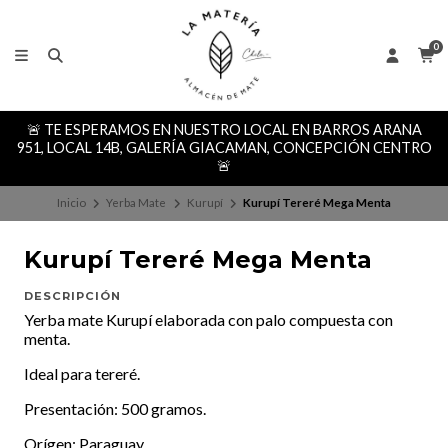
0
🚨 TE ESPERAMOS EN NUESTRO LOCAL EN BARROS ARANA
951, LOCAL 14B, GALERÍA GIACAMAN, CONCEPCIÓN CENTRO
🚨
Inicio
Yerba Mate
Kurupí
Kurupí Tereré Mega Menta
Kurupí Tereré Mega Menta
DESCRIPCIÓN
Yerba mate Kurupí elaborada con palo compuesta con
menta.
Ideal para tereré.
Presentación: 500 gramos.
Orígen: Paraguay