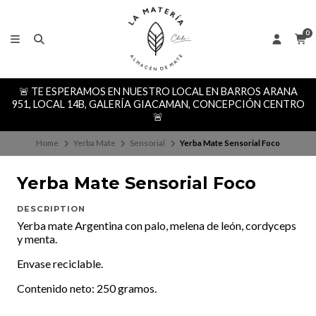
0
🚨 TE ESPERAMOS EN NUESTRO LOCAL EN BARROS ARANA
951, LOCAL 14B, GALERÍA GIACAMAN, CONCEPCIÓN CENTRO
🚨
Home
Yerba Mate
Sensorial
Yerba Mate Sensorial Foco
Yerba Mate Sensorial Foco
DESCRIPTION
Yerba mate Argentina con palo, melena de león, cordyceps
y menta.
Envase reciclable.
Contenido neto: 250 gramos.