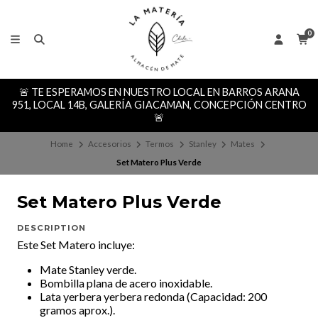
0
🚨 TE ESPERAMOS EN NUESTRO LOCAL EN BARROS ARANA
951, LOCAL 14B, GALERÍA GIACAMAN, CONCEPCIÓN CENTRO
🚨
Home
Accesorios
Termos
Stanley
Mates
Set Matero Plus Verde
Set Matero Plus Verde
DESCRIPTION
Este Set Matero incluye:
Mate Stanley verde.
Bombilla plana de acero inoxidable.
Lata yerbera yerbera redonda (Capacidad: 200
gramos aprox.).