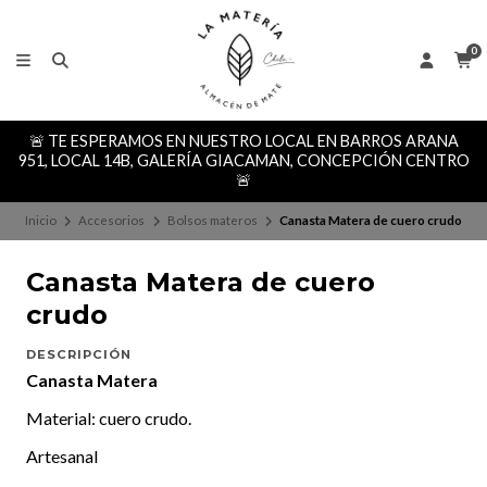
0
🚨 TE ESPERAMOS EN NUESTRO LOCAL EN BARROS ARANA
951, LOCAL 14B, GALERÍA GIACAMAN, CONCEPCIÓN CENTRO
🚨
Inicio
Accesorios
Bolsos materos
Canasta Matera de cuero crudo
Canasta Matera de cuero
crudo
DESCRIPCIÓN
Canasta Matera
Material: cuero crudo.
Artesanal