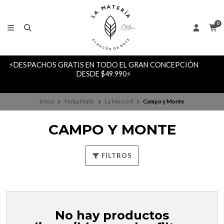
0
CEPCIÓN
🚨 TE ESPERAMOS EN NUESTRO LOCAL EN BARR
951, LOCAL 14B, GALERÍA GIACAMAN, CONCEPCI
🚨
Inicio
Yerba Mate
La Merced
Campo y Monte
CAMPO Y MONTE
FILTROS
No hay productos