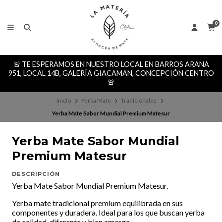
0
🚨 TE ESPERAMOS EN NUESTRO LOCAL EN BARROS ARANA
951, LOCAL 14B, GALERÍA GIACAMAN, CONCEPCIÓN CENTRO
🚨
Inicio
Yerba Mate
Tradicionales
Yerba Mate Sabor Mundial Premium Matesur
Yerba Mate Sabor Mundial
Premium Matesur
DESCRIPCIÓN
Yerba Mate Sabor Mundial Premium Matesur.
Yerba mate tradicional premium equilibrada en sus
componentes y duradera. Ideal para los que buscan yerba
de calidad, diferente y bien amarga.