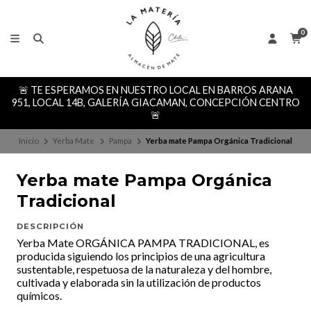
0
🚨 TE ESPERAMOS EN NUESTRO LOCAL EN BARROS ARANA
951, LOCAL 14B, GALERÍA GIACAMAN, CONCEPCIÓN CENTRO
🚨
Inicio
Yerba Mate
Pampa
Yerba mate Pampa Orgánica Tradicional
Yerba mate Pampa Orgánica
Tradicional
DESCRIPCIÓN
Yerba Mate ORGÁNICA PAMPA TRADICIONAL, es
producida siguiendo los principios de una agricultura
sustentable, respetuosa de la naturaleza y del hombre,
cultivada y elaborada sin la utilización de productos
químicos.