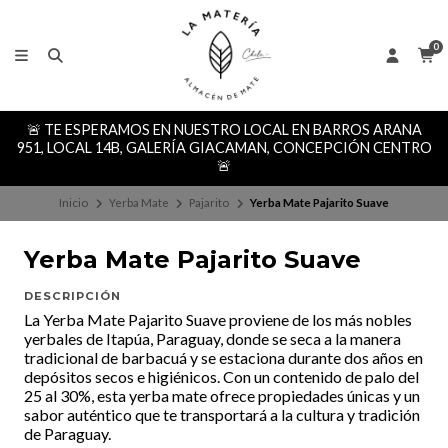
0
🚨 TE ESPERAMOS EN NUESTRO LOCAL EN BARROS ARANA
951, LOCAL 14B, GALERÍA GIACAMAN, CONCEPCIÓN CENTRO
🚨
Inicio
Yerba Mate
Pajarito
Yerba Mate Pajarito Suave
Yerba Mate Pajarito Suave
DESCRIPCIÓN
La Yerba Mate Pajarito Suave proviene de los más nobles
yerbales de Itapúa, Paraguay, donde se seca a la manera
tradicional de barbacuá y se estaciona durante dos años en
depósitos secos e higiénicos. Con un contenido de palo del
25 al 30%, esta yerba mate ofrece propiedades únicas y un
sabor auténtico que te transportará a la cultura y tradición
de Paraguay.