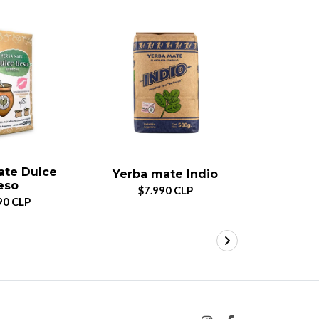
ate Dulce
Yer
Yerba mate Indio
eso
Verdea
$7.990 CLP
90 CLP
$7.