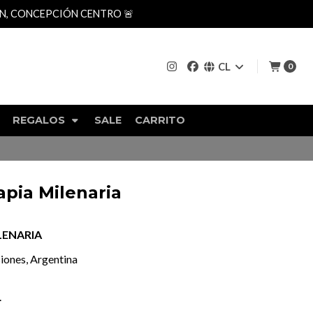
AN, CONCEPCIÓN CENTRO 🚨
CL
0
REGALOS
SALE
CARRITO
pia Milenaria
LENARIA
ones, Argentina
.