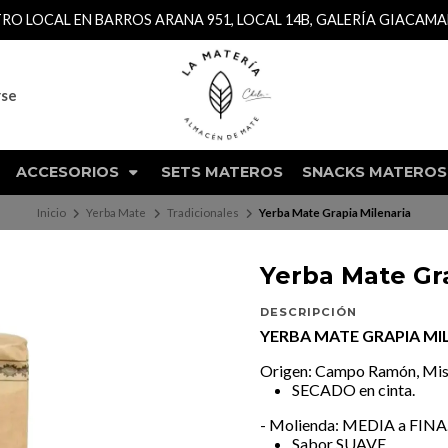
TRO LOCAL EN BARROS ARANA 951, LOCAL 14B, GALERÍA GIACAM
rse
ACCESORIOS
SETS MATEROS
SNACKS MATEROS
Inicio
Yerba Mate
Tradicionales
Yerba Mate Grapia Milenaria
Yerba Mate Gra
DESCRIPCIÓN
YERBA MATE GRAPIA MI
Origen: Campo Ramón, Misi
SECADO en cinta.
- Molienda: MEDIA a FINA
Sabor SUAVE.