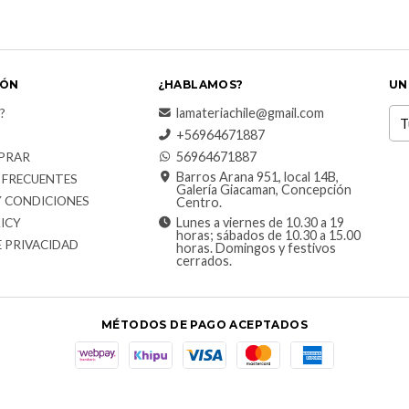
IÓN
¿HABLAMOS?
UN
lamateriachile@gmail.com
?
+56964671887
56964671887
PRAR
Barros Arana 951, local 14B,
 FRECUENTES
Galería Giacaman, Concepción
Y CONDICIONES
Centro.
Lunes a viernes de 10.30 a 19
ICY
horas; sábados de 10.30 a 15.00
E PRIVACIDAD
horas. Domingos y festivos
cerrados.
MÉTODOS DE PAGO ACEPTADOS