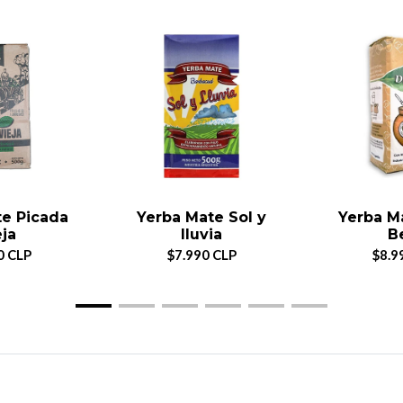
te Picada
Yerba Mate Sol y
Yerba M
eja
lluvia
B
0 CLP
$7.990 CLP
$8.9