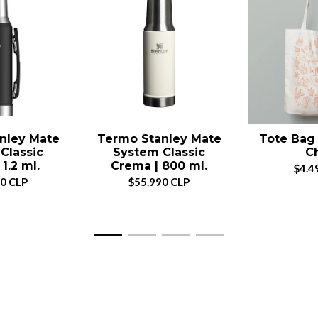
nley Mate
Termo Stanley Mate
Tote Bag 
Classic
System Classic
Ch
1.2 ml.
Crema | 800 ml.
$4.4
0 CLP
$55.990 CLP