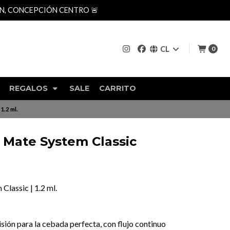
AN, CONCEPCIÓN CENTRO 🚨
CL
0
REGALOS
SALE
CARRITO
1.2 ml.
 Mate System Classic
lassic | 1.2 ml.
sión para la cebada perfecta, con flujo continuo