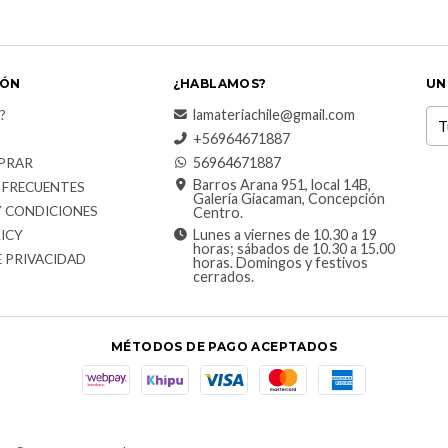
IÓN
¿HABLAMOS?
UN
lamateriachile@gmail.com
?
+56964671887
56964671887
PRAR
Barros Arana 951, local 14B,
 FRECUENTES
Galería Giacaman, Concepción
Y CONDICIONES
Centro.
Lunes a viernes de 10.30 a 19
ICY
horas; sábados de 10.30 a 15.00
E PRIVACIDAD
horas. Domingos y festivos
cerrados.
MÉTODOS DE PAGO ACEPTADOS