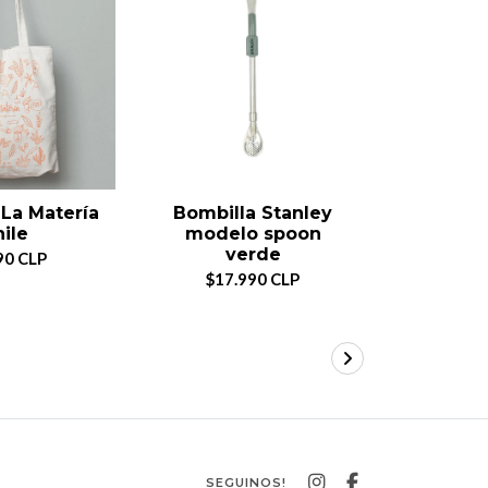
La Matería
Bombilla Stanley
Termo S
ile
modelo spoon
System Cl
verde
80
90 CLP
$17.990 CLP
$55
SEGUINOS!