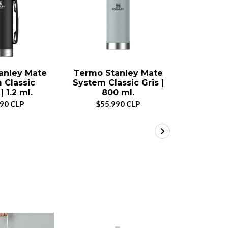
anley Mate
Termo Stanley Mate
Termo S
 Classic
System Classic Gris |
Syste
 1.2 ml.
800 ml.
Crema 
990 CLP
$55.990 CLP
$55