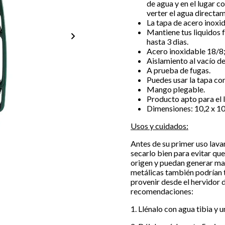
de agua y en el lugar co
verter el agua directa
La tapa de acero inoxid
Mantiene tus liquidos f
hasta 3 dias.
Acero inoxidable 18/8;
Aislamiento al vacío d
A prueba de fugas.
Puedes usar la tapa co
Mango plegable.
Producto apto para el l
Dimensiones: 10,2 x 10
Usos y cuidados:
Antes de su primer uso lava
secarlo bien para evitar qu
origen y puedan generar man
metálicas también podrían te
provenir desde el hervidor d
recomendaciones:
1. Llénalo con agua tibia y