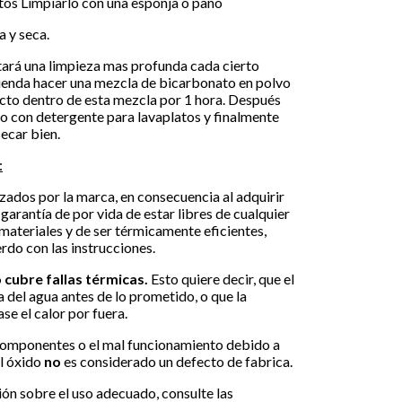
utos Limpiarlo con una esponja o paño
a y seca.
tará una limpieza mas profunda cada cierto
ienda hacer una mezcla de bicarbonato en polvo
ducto dentro de esta mezcla por 1 hora. Después
o con detergente para lavaplatos y finalmente
ecar bien.
:
ados por la marca, en consecuencia al adquirir
garantía de por vida de estar libres de cualquier
ateriales y de ser térmicamente eficientes,
rdo con las instrucciones.
 cubre fallas térmicas.
Esto quiere decir, que el
 del agua antes de lo prometido, o que la
se el calor por fuera.
 componentes o el mal funcionamiento debido a
El óxido
no
es considerado un defecto de fabrica.
ón sobre el uso adecuado, consulte las