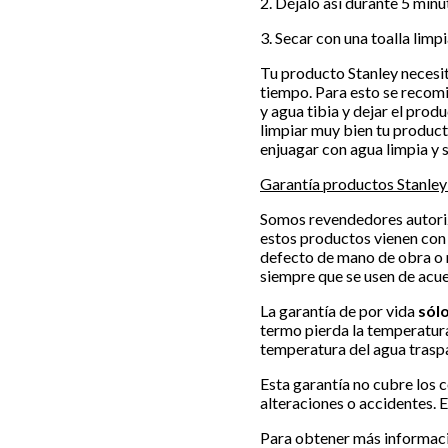
2. Déjalo así durante 5 min
3. Secar con una toalla limpi
Tu producto Stanley necesi
tiempo. Para esto se recom
y agua tibia y dejar el pro
limpiar muy bien tu product
enjuagar con agua limpia y s
Garantía productos Stanley
Somos revendedores autoriz
estos productos vienen con 
defecto de mano de obra o m
siempre que se usen de acue
La garantía de por vida
sólo
termo pierda la temperatura
temperatura del agua traspa
Esta garantía no cubre los
alteraciones o accidentes. 
Para obtener más informaci