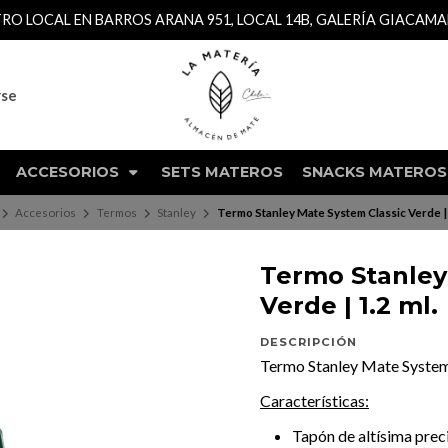
TRO LOCAL EN BARROS ARANA 951, LOCAL 14B, GALERÍA GIACAM
rse
ACCESORIOS
SETS MATEROS
SNACKS MATEROS
Accesorios
Termos
Stanley
Termo Stanley Mate System Classic Verde | 
Termo Stanley
Verde | 1.2 ml.
DESCRIPCIÓN
Termo Stanley Mate System C
Características:
Tapón de altísima preci