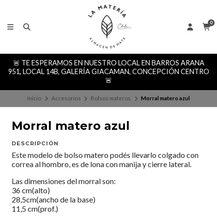
0
🚨 TE ESPERAMOS EN NUESTRO LOCAL EN BARROS ARANA
951, LOCAL 14B, GALERÍA GIACAMAN, CONCEPCIÓN CENTRO
🚨
Inicio
Accesorios
Bolsos materos
Morral matero azul
Morral matero azul
DESCRIPCIÓN
Este modelo de bolso matero podés llevarlo colgado con
correa al hombro, es de lona con manija y cierre lateral.
Las dimensiones del morral son:
36 cm(alto)
28,5cm(ancho de la base)
11,5 cm(prof.)