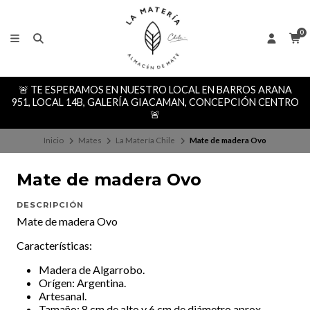
0
🚨 TE ESPERAMOS EN NUESTRO LOCAL EN BARROS ARANA
951, LOCAL 14B, GALERÍA GIACAMAN, CONCEPCIÓN CENTRO
🚨
Inicio
Mates
La Matería Chile
Mate de madera Ovo
Mate de madera Ovo
DESCRIPCIÓN
Mate de madera Ovo
Características:
Madera de Algarrobo.
Orígen: Argentina.
Artesanal.
Tamaño: 8 cm de alto y 6 cm de diámetro aprox.