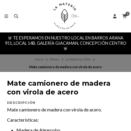
0
🚨 TE ESPERAMOS EN NUESTRO LOCAL EN BARROS ARANA
951, LOCAL 14B, GALERÍA GIACAMAN, CONCEPCIÓN CENTRO
🚨
Inicio
Mates
La Matería Chile
Mate camionero de madera con virola de acero
Mate camionero de madera
con virola de acero
DESCRIPCIÓN
Mate camionero de madera con virola de acero.
Características:
Madera de Algarrobo.