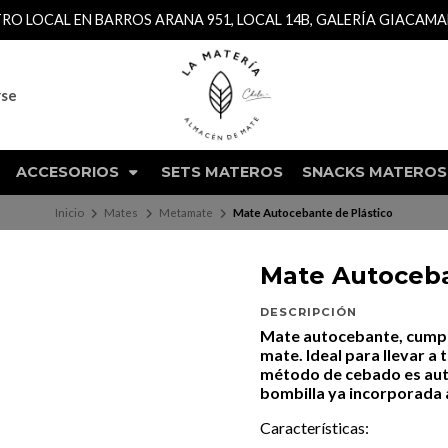
TRO LOCAL EN BARROS ARANA 951, LOCAL 14B, GALERÍA GIACAM
rse
ACCESORIOS
SETS MATEROS
SNACKS MATEROS
Inicio
Mates
Metamate
Mate Autocebante de Plástico
Mate Autoceba
DESCRIPCIÓN
Mate autocebante, cumpl
mate. Ideal para llevar a t
método de cebado es aut
bombilla ya incorporada 
Características: