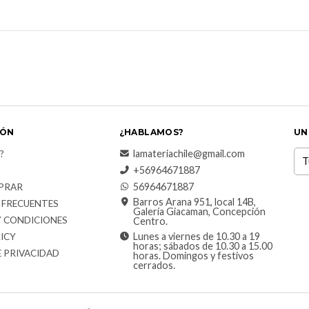
IÓN
¿HABLAMOS?
UN
lamateriachile@gmail.com
?
+56964671887
56964671887
PRAR
Barros Arana 951, local 14B,
 FRECUENTES
Galería Giacaman, Concepción
Y CONDICIONES
Centro.
Lunes a viernes de 10.30 a 19
ICY
horas; sábados de 10.30 a 15.00
E PRIVACIDAD
horas. Domingos y festivos
cerrados.