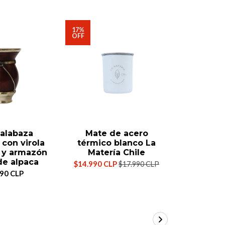
17%
OFF
alabaza
Mate de acero
Mate ca
con virola
térmico blanco La
calabaza
 y armazón
Matería Chile
cuer
de alpaca
borravi
$14.990 CLP
$17.990 CLP
con viro
990 CLP
ino
$35