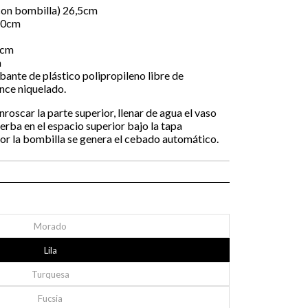
(con bombilla) 26,5cm
 20cm
5cm
m
ante de plástico polipropileno libre de
nce niquelado.
oscar la parte superior, llenar de agua el vaso
yerba en el espacio superior bajo la tapa
or la bombilla se genera el cebado automático.
Morado
Lila
Turquesa
Fucsia