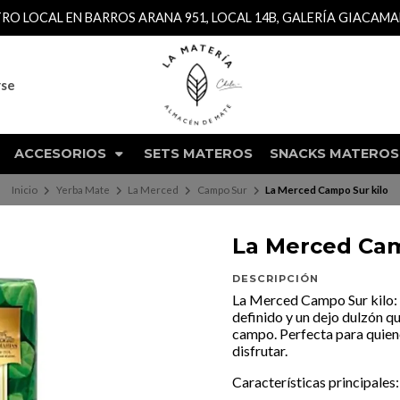
TRO LOCAL EN BARROS ARANA 951, LOCAL 14B, GALERÍA GIACAM
rse
ACCESORIOS
SETS MATEROS
SNACKS MATEROS
Inicio
Yerba Mate
La Merced
Campo Sur
La Merced Campo Sur kilo
La Merced Cam
DESCRIPCIÓN
La Merced Campo Sur kilo: l
definido y un dejo dulzón q
campo. Perfecta para quiene
disfrutar.
Características principales: