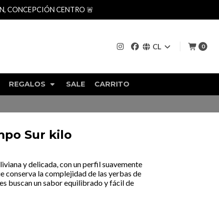
AN, CONCEPCIÓN CENTRO 🚨
CL
0
REGALOS
SALE
CARRITO
po Sur kilo
iviana y delicada, con un perfil suavemente
ue conserva la complejidad de las yerbas de
s buscan un sabor equilibrado y fácil de