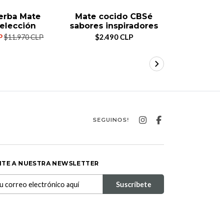
erba Mate
Mate cocido CBSé
Pipor
elección
sabores inspiradores
$4.
P
$2.490 CLP
$11.970 CLP
SEGUINOS!
ITE A NUESTRA NEWSLETTER