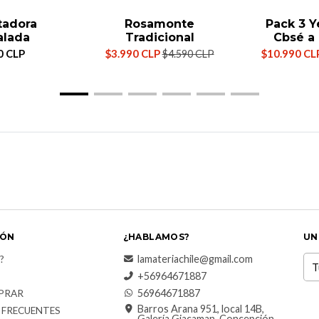
tadora
Rosamonte
Pack 3 Y
alada
Tradicional
Cbsé a 
0 CLP
$3.990 CLP
$10.990 CL
$4.590 CLP
IÓN
¿HABLAMOS?
UN
lamateriachile@gmail.com
?
+56964671887
56964671887
PRAR
Barros Arana 951, local 14B,
 FRECUENTES
Galería Giacaman, Concepción