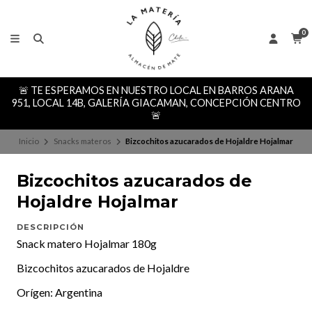
0
🚨 TE ESPERAMOS EN NUESTRO LOCAL EN BARROS ARANA
951, LOCAL 14B, GALERÍA GIACAMAN, CONCEPCIÓN CENTRO
🚨
Inicio
Snacks materos
Bizcochitos azucarados de Hojaldre Hojalmar
Bizcochitos azucarados de
Hojaldre Hojalmar
DESCRIPCIÓN
Snack matero Hojalmar 180g
Bizcochitos azucarados de Hojaldre
Orígen: Argentina