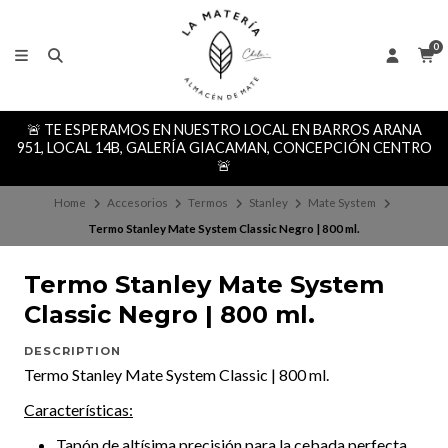
0
🚨 TE ESPERAMOS EN NUESTRO LOCAL EN BARROS ARANA
951, LOCAL 14B, GALERÍA GIACAMAN, CONCEPCIÓN CENTRO
🚨
Home
Accesorios
Termos
Stanley
Mate System
Termo Stanley Mate System Classic Negro | 800 ml.
Termo Stanley Mate System
Classic Negro | 800 ml.
DESCRIPTION
Termo Stanley Mate System Classic | 800 ml.
Características:
Tapón de altísima precisión para la cebada perfecta,