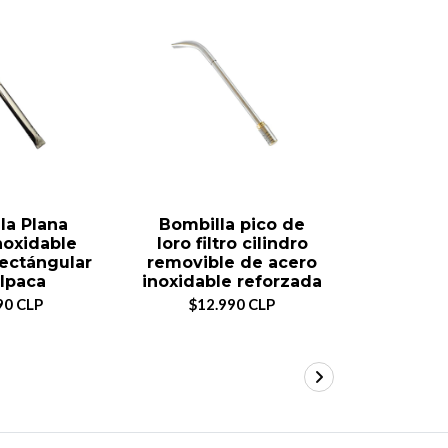
la Plana
Bombilla pico de
Lata
noxidable
loro filtro cilindro
redon
rectángular
removible de acero
$7.
lpaca
inoxidable reforzada
90 CLP
$12.990 CLP