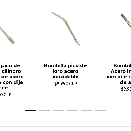
 pico de
Bombilla pico de
Bombil
o cilindro
loro acero
Acero I
 de acero
inoxidable
con dije 
e con dije
de a
$9.990 CLP
nce
$9.9
0 CLP