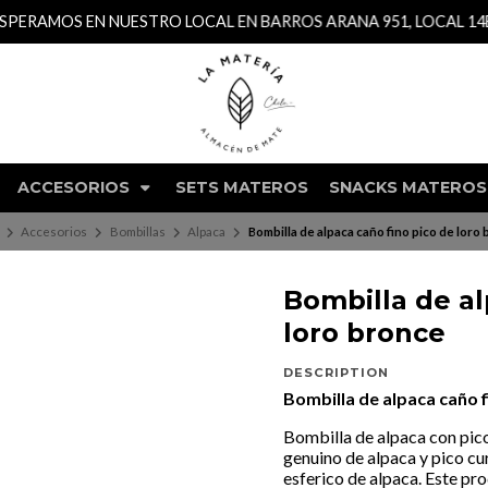
TRO LOCAL EN BARROS ARANA 951, LOCAL 14B, GALERÍA GIACAM
ACCESORIOS
SETS MATEROS
SNACKS MATEROS
Accesorios
Bombillas
Alpaca
Bombilla de alpaca caño fino pico de loro
Bombilla de al
loro bronce
DESCRIPTION
Bombilla de alpaca caño f
Bombilla de alpaca con pico
genuino de alpaca y pico cu
esferico de alpaca. Este pro