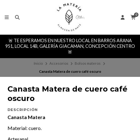
0
🚨 TE ESPERAMOS EN NUESTRO LOCAL EN BARROS ARANA
951, LOCAL 14B, GALERÍA GIACAMAN, CONCEPCIÓN CENTRO
🚨
Inicio
Accesorios
Bolsos materos
Canasta Matera de cuero café oscuro
Canasta Matera de cuero café
oscuro
DESCRIPCIÓN
Canasta Matera
Material: cuero.
Artesanal