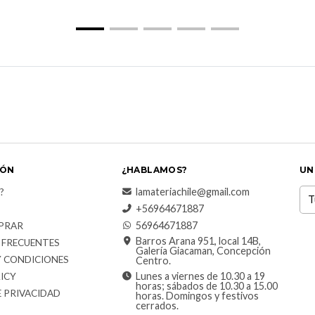
IÓN
¿HABLAMOS?
UN
lamateriachile@gmail.com
?
+56964671887
56964671887
PRAR
Barros Arana 951, local 14B,
 FRECUENTES
Galería Giacaman, Concepción
Y CONDICIONES
Centro.
Lunes a viernes de 10.30 a 19
ICY
horas; sábados de 10.30 a 15.00
E PRIVACIDAD
horas. Domingos y festivos
cerrados.