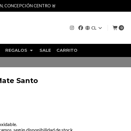
AN, CONCEPCIÓN CENTRO 🚨
CL
0
REGALOS
SALE
CARRITO
 Mate Santo
oxidable.
amos, según disponibilidad de stock.