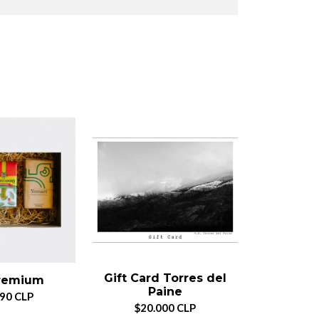
Gift Card Torres del
Gif
remium
Paine
Nah
990 CLP
$20.000 CLP
$35