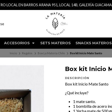
TRO LOCAL EN BARROS ARANA 951, LOCAL 14B, GALERÍA GIACAM
rse
ACCESORIOS
SETS MATEROS
SNACKS MATEROS
Inicio
Regalos
Box La Matería Chile
Box kit Inicio Mate Santo
Box kit Inicio
DESCRIPCIÓN
Box kit Inicio Mate Santo
¿Qué incluye?
1
mate santo
.
1 bombilla de acero in
1 Yerba mate de 500 gr