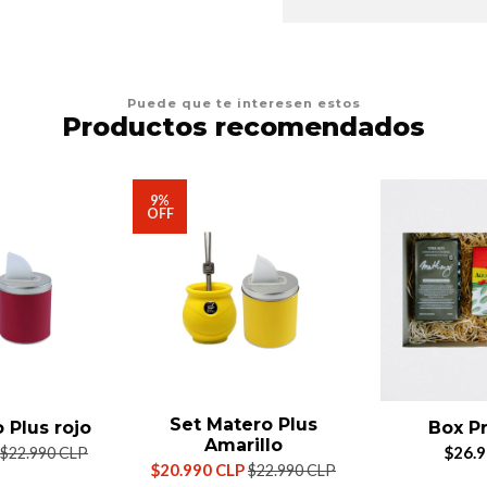
Puede que te interesen estos
Productos recomendados
9%
OFF
Set Matero Plus
 Plus rojo
Box P
Amarillo
$26.
$22.990 CLP
$20.990 CLP
$22.990 CLP