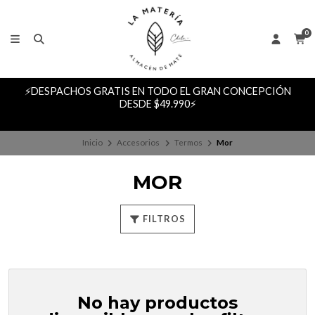
0
CEPCIÓN
🚨 TE ESPERAMOS EN NUESTRO LOCAL EN BARR
951, LOCAL 14B, GALERÍA GIACAMAN, CONCEPCI
🚨
Inicio
Accesorios
Termos
Mor
MOR
FILTROS
No hay productos