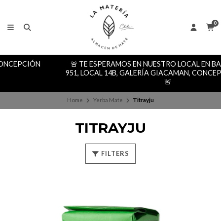
0
🚨 TE ESPERAMOS EN NUESTRO LOCAL EN BARROS ARANA
951, LOCAL 14B, GALERÍA GIACAMAN, CONCEPCIÓN CENTRO
🚨
Home
Yerba Mate
Titrayju
TITRAYJU
FILTERS