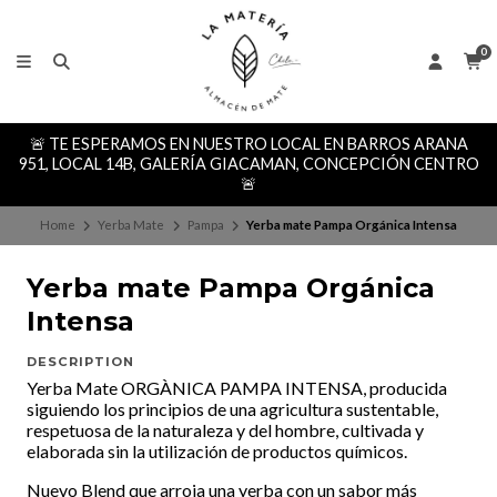
0
🚨 TE ESPERAMOS EN NUESTRO LOCAL EN BARROS ARANA
951, LOCAL 14B, GALERÍA GIACAMAN, CONCEPCIÓN CENTRO
🚨
Home
Yerba Mate
Pampa
Yerba mate Pampa Orgánica Intensa
Yerba mate Pampa Orgánica
Intensa
DESCRIPTION
Yerba Mate ORGÀNICA PAMPA INTENSA, producida
siguiendo los principios de una agricultura sustentable,
respetuosa de la naturaleza y del hombre, cultivada y
elaborada sin la utilización de productos químicos.
Nuevo Blend que arroja una yerba con un sabor más