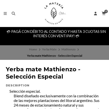
0
💳 PAGÁ CON DÉBITO AL CONTADO Y HASTA 3 CUOTAS SIN
INTERÉS CON VENTIPAY! 💳
Home
Yerba Mate
Mathienzo
Yerba mate Mathienzo - Selección Especial
Yerba mate Mathienzo -
Selección Especial
DESCRIPTION
Selección especial.
Blend diseñado exclusivamente con la combinación
de las mejores plantaciones del litoral argentino. Sus
24 meses de estacionamiento natural y sus