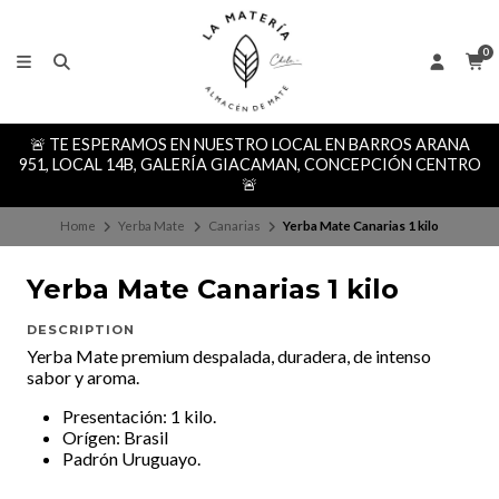
0
🚨 TE ESPERAMOS EN NUESTRO LOCAL EN BARROS ARANA
951, LOCAL 14B, GALERÍA GIACAMAN, CONCEPCIÓN CENTRO
🚨
Home
Yerba Mate
Canarias
Yerba Mate Canarias 1 kilo
Yerba Mate Canarias 1 kilo
DESCRIPTION
Yerba Mate premium despalada, duradera, de intenso
sabor y aroma.
Presentación: 1 kilo.
Orígen: Brasil
Padrón Uruguayo.