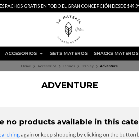
 ESPERAMOS EN NUESTRO LOCAL EN BARROS ARANA 951, LOCAL 1
ACCESORIOS
SETS MATEROS
SNACKS MATEROS
Home
Accesorios
Termos
Stanley
Adventure
ADVENTURE
e no products available in this cate
earching
again or keep shopping by clicking on the button 