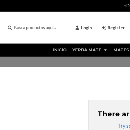
🚨 TE
Login
Register
INICIO
YERBA MATE
MATES
There ar
Try s