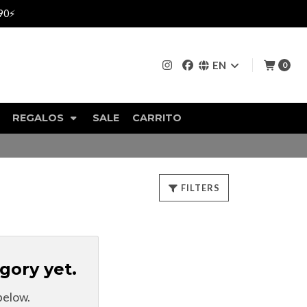
4B, GALERÍA GIACAMAN, CONCEPCIÓN CENTRO 🚨
EN
0
REGALOS
SALE
CARRITO
FILTERS
gory yet.
below.