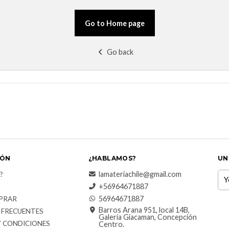
Go to Home page
Go back
IÓN
¿HABLAMOS?
UN
lamateriachile@gmail.com
?
+56964671887
56964671887
PRAR
Barros Arana 951, local 14B,
 FRECUENTES
Galería Giacaman, Concepción
Y CONDICIONES
Centro.