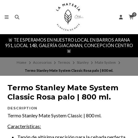
0
🚨 TE ESPERAMOS EN NUESTRO LOCAL EN BARROS ARANA
951, LOCAL 14B, GALERÍA GIACAMAN, CONCEPCIÓN CENTRO
🚨
Home
Accesorios
Termos
Stanley
Mate System
Termo Stanley Mate System Classic Rosa palo | 800 ml.
Termo Stanley Mate System
Classic Rosa palo | 800 ml.
DESCRIPTION
Termo Stanley Mate System Classic | 800 ml.
Características:
Tapón de altísima precisión para la cebada perfecta,