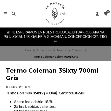
0
🚨 TE ESPERAMOS EN NUESTRO LOCAL EN BARROS ARANA
951, LOCAL 14B, GALERÍA GIACAMAN, CONCEPCIÓN CENTRO
🚨
Home
Accesorios
Termos
Coleman
Termo Coleman 3Sixty 700ml Gris
Termo Coleman 3Sixty 700ml
Gris
DESCRIPTION
Termo Coleman 3Sixty (700ml)
.
Características:
Acero Inoxidable 18/8.
25 hrs bebidas calientes.
11 hrs bebidas frías.