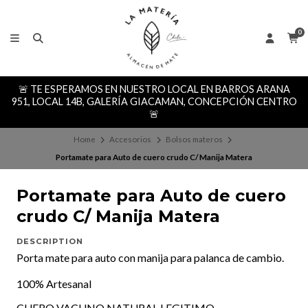
0
🚨 TE ESPERAMOS EN NUESTRO LOCAL EN BARROS ARANA
951, LOCAL 14B, GALERÍA GIACAMAN, CONCEPCIÓN CENTRO
🚨
Home
Accesorios
Bolsos materos
Portamate para Auto de cuero crudo C/ Manija Matera
Portamate para Auto de cuero
crudo C/ Manija Matera
DESCRIPTION
Porta mate para auto con manija para palanca de cambio.
100% Artesanal
CUERO VACUNO NATURAL LEGITIMO.