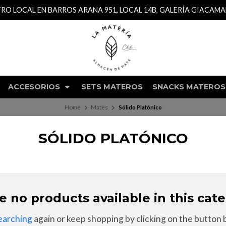
TRO LOCAL EN BARROS ARANA 951, LOCAL 14B, GALERÍA GIACAM
ACCESORIOS
SETS MATEROS
SNACKS MATEROS
Home
Mates
Sólido Platónico
SÓLIDO PLATÓNICO
e no products available in this cate
earching
again or keep shopping by clicking on the button 