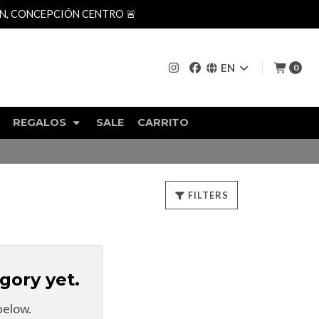
AN, CONCEPCIÓN CENTRO 🚨
EN
0
REGALOS
SALE
CARRITO
FILTERS
gory yet.
below.