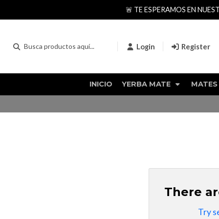
🚨 TE ESPERAMOS EN NUES
Login
Register
INICIO
YERBA MATE
MATES
There ar
Try s