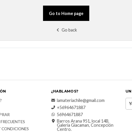
Go to Home page
Go back
IÓN
¿HABLAMOS?
UN
lamateriachile@gmail.com
?
+56964671887
56964671887
PRAR
Barros Arana 951, local 14B,
 FRECUENTES
Galería Giacaman, Concepción
Y CONDICIONES
Centro.