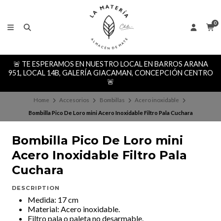
0
🚨 TE ESPERAMOS EN NUESTRO LOCAL EN BARROS ARANA
951, LOCAL 14B, GALERÍA GIACAMAN, CONCEPCIÓN CENTRO
🚨
Home
Accesorios
Bombillas
Acero inoxidable
Bombilla Pico De Loro mini Acero Inoxidable Filtro Pala Cuchara
Bombilla Pico De Loro mini
Acero Inoxidable Filtro Pala
Cuchara
DESCRIPTION
Medida: 17 cm
Material: Acero inoxidable.
Filtro pala o paleta no desarmable.