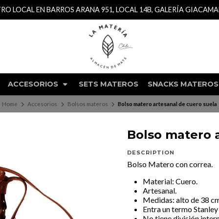
TRO LOCAL EN BARROS ARANA 951, LOCAL 14B, GALERÍA GIACAM
ACCESORIOS
SETS MATEROS
SNACKS MATEROS
Home
Accesorios
Bolsos materos
Bolso matero artesanal de cuero suela
Bolso matero 
DESCRIPTION
Bolso Matero con correa.
Material: Cuero.
Artesanal.
Medidas: alto de 38 c
Entra un termo Stanley 
No tiene división intern