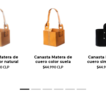
Matera de
Canasta Matera de
Canasta 
or natural
cuero color suela
cuero si
0 CLP
$44.990 CLP
$44.