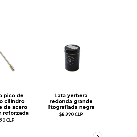
a pico de
Lata yerbera
Bombilla
ro cilindro
redonda grande
Económ
e de acero
litografiada negra
Ino
e reforzada
$8.990 CLP
$2.
990 CLP