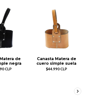
Matera de
Canasta Matera de
Morral 
mple negra
cuero simple suela
$39
990 CLP
$44.990 CLP