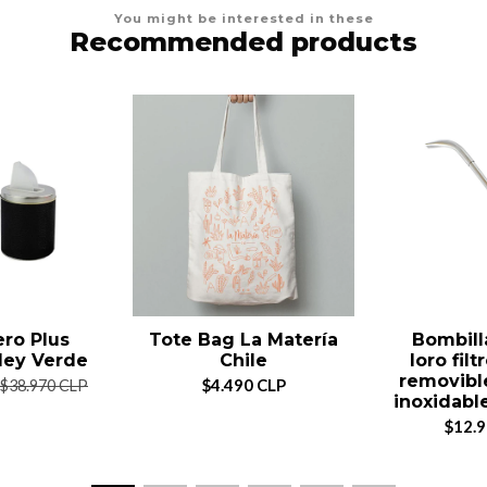
You might be interested in these
Recommended products
ero Plus
Tote Bag La Matería
Bombill
ley Verde
Chile
loro filt
removibl
$4.490 CLP
$38.970 CLP
inoxidabl
$12.