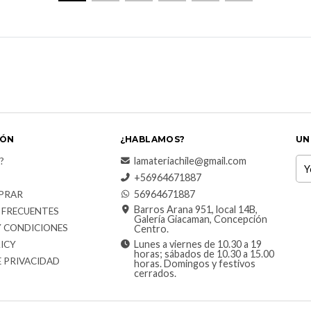
IÓN
¿HABLAMOS?
UN
lamateriachile@gmail.com
?
+56964671887
56964671887
PRAR
Barros Arana 951, local 14B,
 FRECUENTES
Galería Giacaman, Concepción
Y CONDICIONES
Centro.
Lunes a viernes de 10.30 a 19
ICY
horas; sábados de 10.30 a 15.00
E PRIVACIDAD
horas. Domingos y festivos
cerrados.