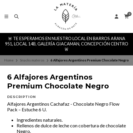
0
🚨 TE ESPERAMOS EN NUESTRO LOCAL EN BARROS ARANA
951, LOCAL 14B, GALERÍA GIACAMAN, CONCEPCIÓN CENTRO
🚨
Home
Snacks materos
6 Alfajores Argentinos Premium Chocolate Negro
6 Alfajores Argentinos
Premium Chocolate Negro
DESCRIPTION
Alfajores Argentinos Cachafaz - Chocolate Negro Flow
Pack – Estuche 6 U.
Ingredientes naturales.
Rellenos de dulce de leche con cobertura de chocolate
Negro.